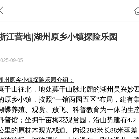
浙江营地|湖州原乡小镇探险乐园
2025-09-05
湖州原乡小镇探险乐园介绍：
莫干山往北，地处莫干山脉北麓的湖州吴兴妙
的原乡小镇，按照
“一馆两园五区”布局，建有
蝴蝶养殖、观赏、放飞、科普教育为
一体的生
科普馆；坐拥千亩梅花观赏园，沿山势建有4.2
公里的原枕
木观光栈道。内设288米长88米落差