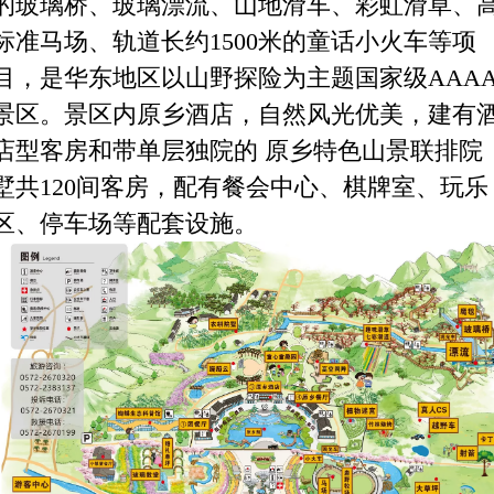
的玻璃桥、玻璃漂流、山地滑车、
彩虹滑草、
标准马场、轨道长约1500米的童话小火车等项
目，是华
东地区以山野探险为主题国家级AAA
景区。景区内原乡酒店，自然
风光优美，建有
店型客房和带单层独院的 原乡特色山景联排院
墅共
120间客房，配有餐会中心、棋牌室、玩乐
区、停车场等配套设施。