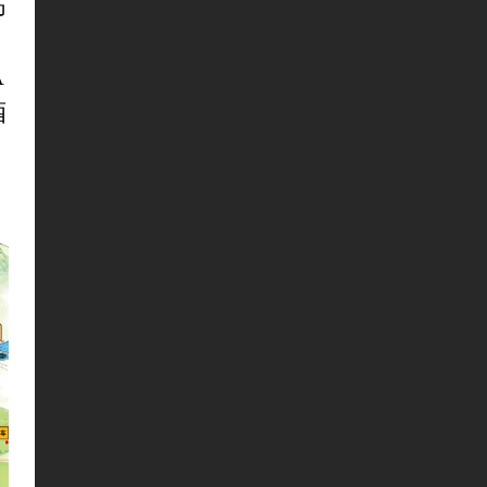
高
A
酒